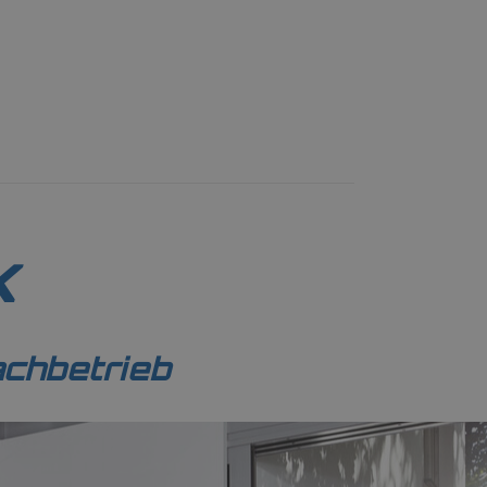
k
achbetrieb