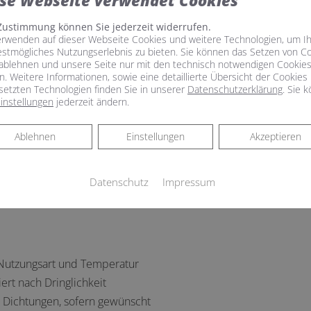
se Webseite verwendet Cookies
Zustimmung können Sie jederzeit widerrufen.
erwenden auf dieser Webseite Cookies und weitere Technologien, um I
estmögliches Nutzungserlebnis zu bieten. Sie können das Setzen von C
ablehnen und unsere Seite nur mit den technisch notwendigen Cookie
n. Weitere Informationen, sowie eine detaillierte Übersicht der Cookies
sund
setzten Technologien finden Sie in unserer
Datenschutzerklärung
. Sie 
instellungen
jederzeit ändern.
m uns mit Wärme und warmem Wasser zu versorgen. Damit das so b
en ganzheitlichen Heizungscheck in Stralsund.
Ablehnen
Ablehnen
Einstellungen
Akzeptieren
enz Ihrer Heizungsanlage erhöhen. Gerade ältere Heizungsanlag
ße Heizkessel, alte und durchlässige Ventile oder veraltete 
Datenschutz
Impressum
n Sie diese Schwachstellen, bevor sie entstehen.
 Nutzungsart und Temperatur
ert nach Dringlichkeit
d Dichtungen, sofern gewünscht